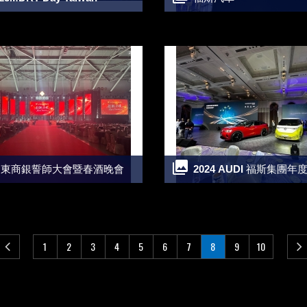
4 遠東商銀誓師大會暨春酒晚會
2024 AUDI 福斯集團年度
1
2
3
4
5
6
7
8
9
10