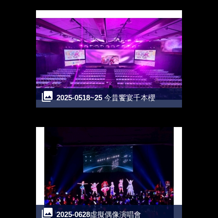
2025-0518~25 今昔饗宴千本櫻
2025-0628虛擬偶像演唱會