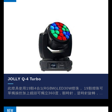
JOLLY Q-4 Turbo
此燈具使用19顆4合1(RGBW)LED30W燈珠， 19顆燈珠可
單獨操控加上鏡頭可獨立360度，順時針，逆時針旋轉，營
造出許多效果，適用於各式大小型演出。