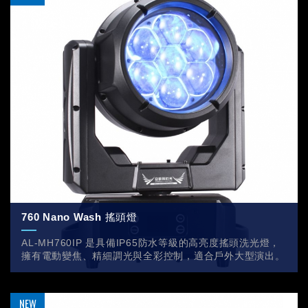
760 Nano Wash 搖頭燈
AL-MH760IP 是具備IP65防水等級的高亮度搖頭洗光燈，
擁有電動變焦、精細調光與全彩控制，適合戶外大型演出。