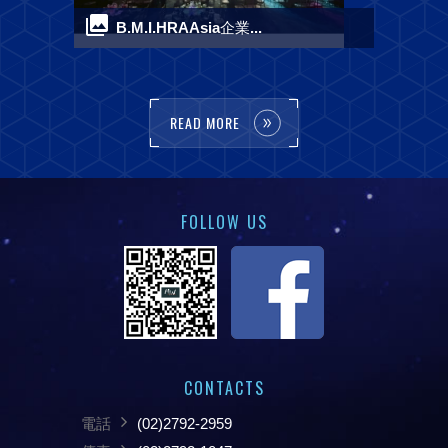
B.M.I.HRAAsia企業...
READ MORE
FOLLOW US
CONTACTS
電話
(02)2792-2959