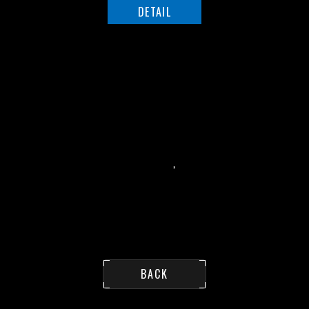
DETAIL
用 途：可用於各展覽會場、劇場、發表
會、大小演唱會、
派對、各類型演出切光型
燈具。
特 性：內置
4
組切光葉片可獨立調整，
整組
切光機構可自轉
(50
度
)
內建
CMY
無限混
，
色、閃爍，
10
度
~60
度光圈縮放。
1
組自轉圖案輪
(5
片
) 1
組固定圖案輪
(6
片
)
BACK